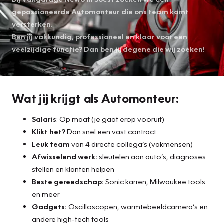
gepassioneerde Automonteur die ons team komt
versterken.
Ben jij vakkundig, professioneel en klaar voor een
veelzijdige functie? Dan ben jij degene die wij zoeken!
Wat jij krijgt als Automonteur:
Salaris
: Op maat (je gaat erop vooruit)
Klikt het?
Dan snel een vast contract
Leuk team
van 4 directe collega’s (vakmensen)
Afwisselend werk:
sleutelen aan auto’s, diagnoses
stellen en klanten helpen
Beste gereedschap:
Sonic karren, Milwaukee tools
en meer
Gadgets:
Oscilloscopen, warmtebeeldcamera’s en
andere high-tech tools