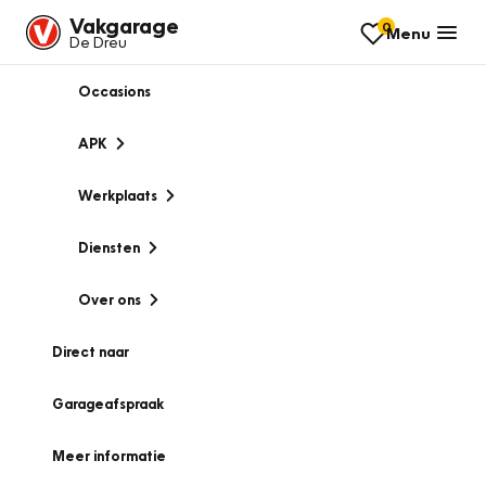
Vakgarage
0
Menu
De Dreu
Occasions
APK
Werkplaats
Diensten
Over ons
Direct naar
Garageafspraak
Meer informatie