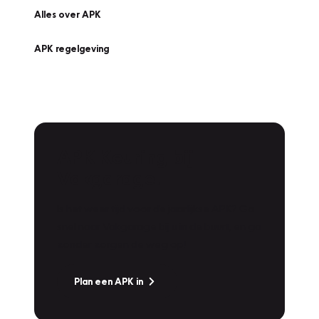
Alles over APK
APK regelgeving
APK Keuring bij
Vakgarage!
Is het weer tijd voor de jaarlijkse APK? Ga
snel naar Vakgarage bij u in de buurt, en ga
zonder zorgen de weg op!
Plan een APK in