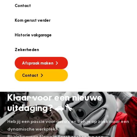
Contact
Kom gerust verder
Historie vakgarage
Zekerheden
Afspraak maken
Contact
Klaar voor een nieuwe
Vacatures
uitdaging? 🚗🔧
Heb jij een passie voor auto’s en ben je op zoek naar een
dynamische werkplek?
Bij Vakgarage Newo in Soest zoeken we een