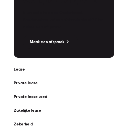
Werkplaatsafspraak
Is uw auto toe aan Onderhoud,
Bandenwissel of een Vakantiecheck? Plan
online een afspraak!
Maak een afspraak
Lease
Private lease
Private lease used
Zakelijke lease
Zekerheid