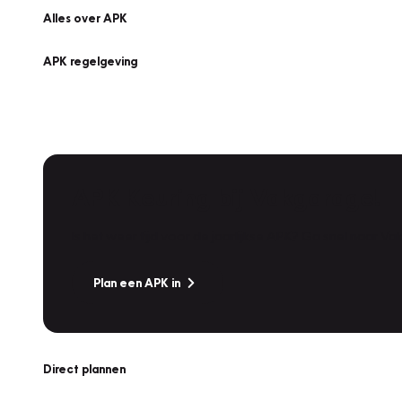
Alles over APK
APK regelgeving
APK Keuring bij Vakgarage!
Is het weer tijd voor de jaarlijkse APK? Ga snel naar V
Plan een APK in
Direct plannen