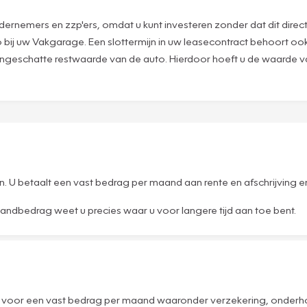
ernemers en zzp'ers, omdat u kunt investeren zonder dat dit direct i
o bij uw Vakgarage. Een slottermijn in uw leasecontract behoort ook
f ingeschatte restwaarde van de auto. Hierdoor hoeft u de waarde 
en. U betaalt een vast bedrag per maand aan rente en afschrijving
aandbedrag weet u precies waar u voor langere tijd aan toe bent.
n voor een vast bedrag per maand waaronder verzekering, onderhou