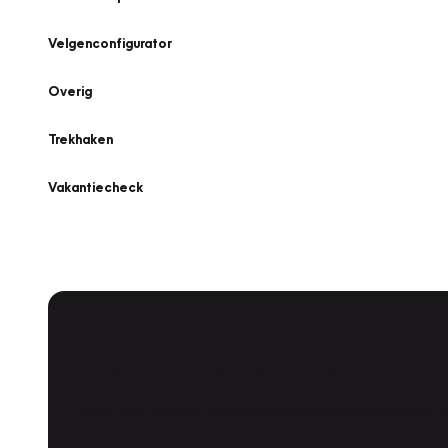
Velgenconfigurator
Overig
Trekhaken
Vakantiecheck
Plan een
Werkplaatsafspraak
Is uw auto toe aan Onderhoud, Bandenwissel of een Va