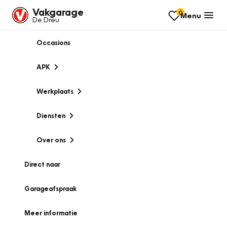
Vakgarage
0
Menu
De Dreu
Occasions
APK
Werkplaats
Diensten
Over ons
Direct naar
Garageafspraak
Meer informatie