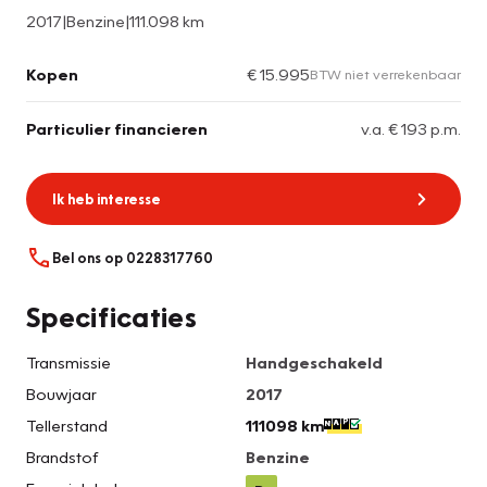
2017
|
Benzine
|
111.098 km
Kopen
€ 15.995
BTW niet verrekenbaar
Particulier financieren
v.a. € 193 p.m.
Ik heb interesse
Bel ons op 0228317760
Specificaties
Transmissie
Handgeschakeld
Bouwjaar
2017
Tellerstand
111098 km
Brandstof
Benzine