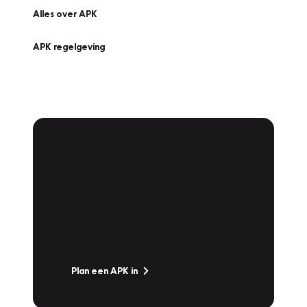
Alles over APK
APK regelgeving
APK Keuring bij
Vakgarage!
Is het weer tijd voor de jaarlijkse APK? Ga
snel naar Vakgarage bij u in de buurt, en ga
zonder zorgen de weg op!
Plan een APK in