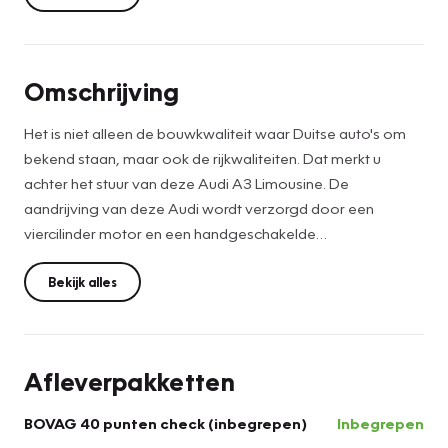
Omschrijving
Het is niet alleen de bouwkwaliteit waar Duitse auto's om
bekend staan, maar ook de rijkwaliteiten. Dat merkt u
achter het stuur van deze Audi A3 Limousine. De
aandrijving van deze Audi wordt verzorgd door een
viercilinder motor en een handgeschakelde
zevenversnellingsbak. Met de krachtige xenonverlichting
rijdt u ontspannen in het donker. Ook is de auto voorzien
Bekijk alles
van: 16 inch lichtmetalen velgen, warmtewerend glas, in
hoogte verstelbare voorstoelen en snelheidsafhankelijke
stuurbekrachtiging.
Afleverpakketten
Als u regelmatig met een aanhanger of een fietsendrager
BOVAG 40 punten check (inbegrepen)
Inbegrepen
op pad bent, is de afneembare trekhaak een praktische