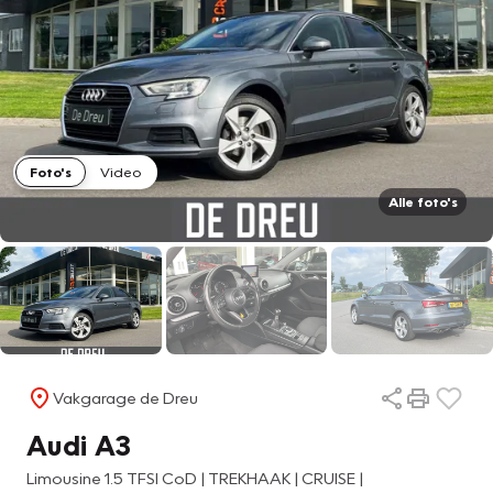
Foto's
Video
Alle foto's
Vakgarage de Dreu
Audi A3
Limousine 1.5 TFSI CoD | TREKHAAK | CRUISE |