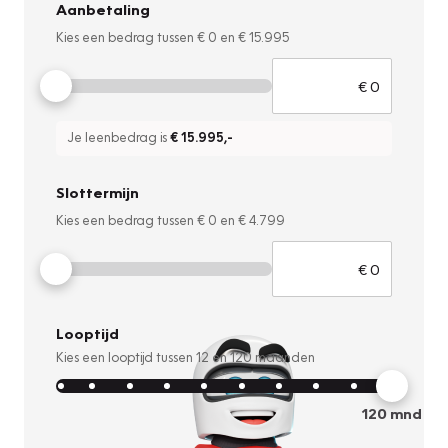
Aanbetaling
Kies een bedrag tussen
€ 0
en
€ 15.995
Je leenbedrag is
€ 15.995
,-
Slottermijn
Kies een bedrag tussen
€ 0
en
€ 4.799
Looptijd
Kies een looptijd tussen
12
en
120
maanden
120
mnd