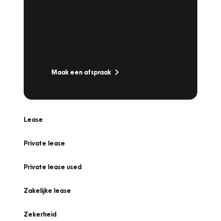
Werkplaatsafspraak
Is uw auto toe aan Onderhoud,
Bandenwissel of een Vakantiecheck? Plan
online een afspraak!
Maak een afspraak
Lease
Private lease
Private lease used
Zakelijke lease
Zekerheid