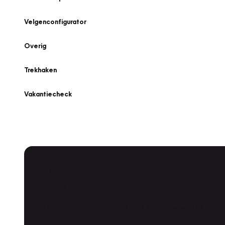
Velgenconfigurator
Overig
Trekhaken
Vakantiecheck
Plan een
Werkplaatsafspraak
Is uw auto toe aan Onderhoud, Bandenwissel of een Va