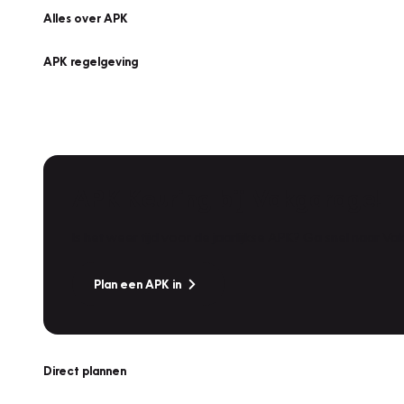
Alles over APK
APK regelgeving
APK Keuring bij Vakgarage!
Is het weer tijd voor de jaarlijkse APK? Ga snel naar V
Plan een APK in
Direct plannen