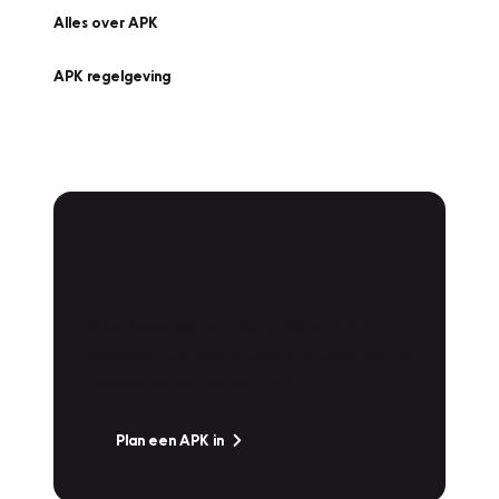
Alles over APK
APK regelgeving
APK Keuring bij
Vakgarage!
Is het weer tijd voor de jaarlijkse APK? Ga
snel naar Vakgarage bij u in de buurt, en ga
zonder zorgen de weg op!
Plan een APK in