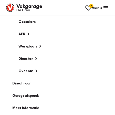
Vakgarage
0
Menu
De Dreu
Occasions
APK
Werkplaats
Diensten
Over ons
Direct naar
Garageafspraak
Meer informatie