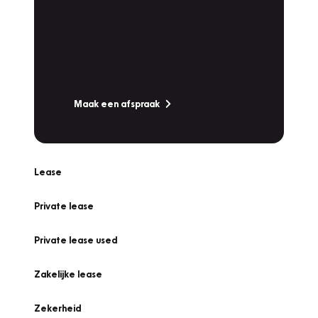
Werkplaatsafspraak
Is uw auto toe aan Onderhoud,
Bandenwissel of een Vakantiecheck? Plan
online een afspraak!
Maak een afspraak
Lease
Private lease
Private lease used
Zakelijke lease
Zekerheid