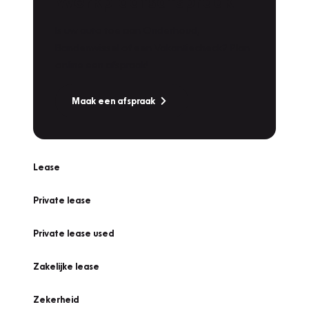
Werkplaatsafspraak
Is uw auto toe aan Onderhoud,
Bandenwissel of een Vakantiecheck? Plan
online een afspraak!
Maak een afspraak
Lease
Private lease
Private lease used
Zakelijke lease
Zekerheid