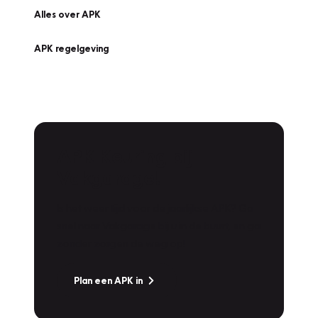
Alles over APK
APK regelgeving
APK Keuring bij
Vakgarage!
Is het weer tijd voor de jaarlijkse APK? Ga
snel naar Vakgarage bij u in de buurt, en ga
zonder zorgen de weg op!
Plan een APK in