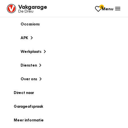
Vakgarage
0
Menu
De Dreu
Occasions
APK
Werkplaats
Diensten
Over ons
Direct naar
Garageafspraak
Meer informatie