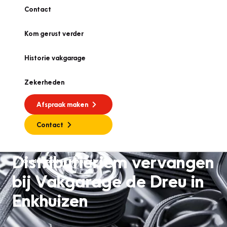
Contact
Kom gerust verder
Historie vakgarage
Zekerheden
Afspraak maken
Contact
Distributieriem vervangen
Onderhoud en reparatie
bij Vakgarage de Dreu in
Enkhuizen