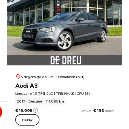
Vakgarage de Dreu
| Enkhuizen (NH)
Audi A3
Limousine 1.5 TFSI CoD | TREKHAAK | CRUISE |
2017
Benzine
111.098 km
€ 15.995
€ 193
of v.a.
/mnd
Bekijk