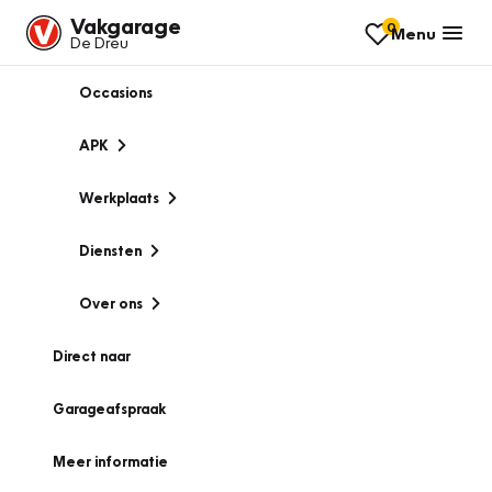
Vakgarage
0
Menu
De Dreu
Occasions
APK
Werkplaats
Diensten
Over ons
Direct naar
Garageafspraak
Meer informatie