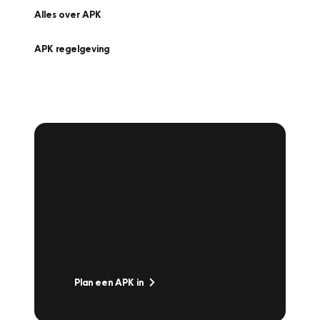
Alles over APK
APK regelgeving
APK Keuring bij
Vakgarage!
Is het weer tijd voor de jaarlijkse APK? Ga
snel naar Vakgarage bij u in de buurt, en ga
zonder zorgen de weg op!
Plan een APK in