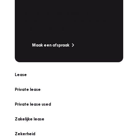
Werkplaatsafspraak
Is uw auto toe aan Onderhoud,
Bandenwissel of een Vakantiecheck? Plan
online een afspraak!
Maak een afspraak
Lease
Private lease
Private lease used
Zakelijke lease
Zekerheid