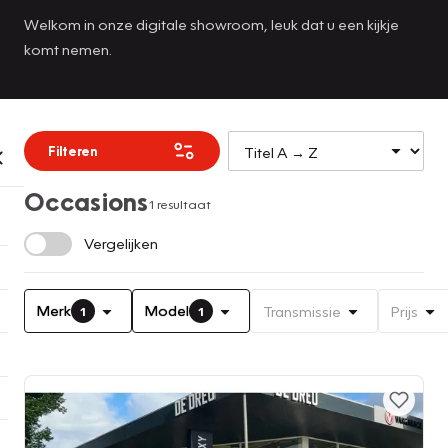
Welkom in onze digitale showroom, leuk dat u een kijkje
komt nemen.
Filteren
Occasions
1 resultaat
Vergelijken
Merk
Model
Transmissie
Prijs
1
1