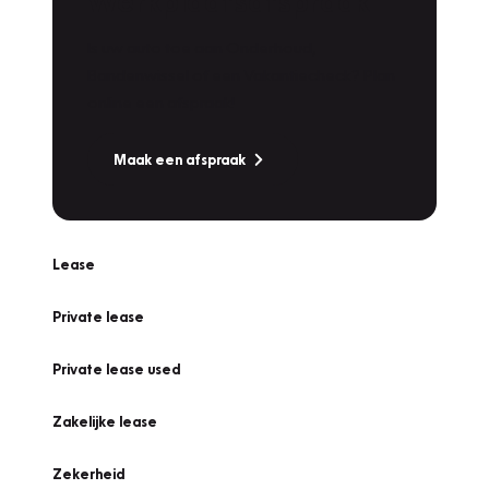
Werkplaatsafspraak
Is uw auto toe aan Onderhoud,
Bandenwissel of een Vakantiecheck? Plan
online een afspraak!
Maak een afspraak
Lease
Private lease
Private lease used
Zakelijke lease
Zekerheid