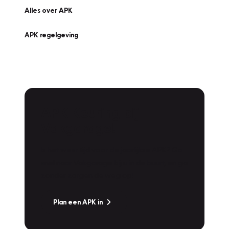
Alles over APK
APK regelgeving
APK Keuring bij
Vakgarage!
Is het weer tijd voor de jaarlijkse APK? Ga
snel naar Vakgarage bij u in de buurt, en ga
zonder zorgen de weg op!
Plan een APK in