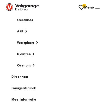
Vakgarage
0
Menu
De Dreu
Occasions
APK
Werkplaats
Diensten
Over ons
Direct naar
Garageafspraak
Meer informatie