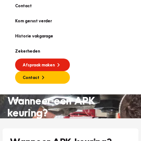
Contact
Kom gerust verder
Historie vakgarage
Zekerheden
Afspraak maken
Contact
Wanneer een APK
APK
keuring?