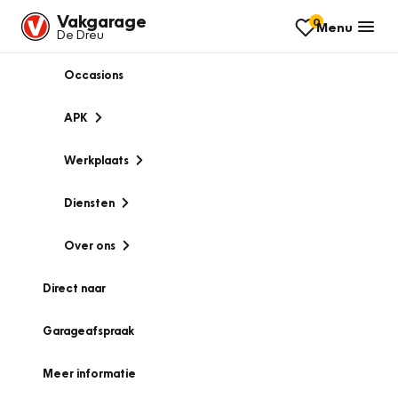
Vakgarage
0
Menu
De Dreu
Occasions
APK
Werkplaats
Diensten
Over ons
Direct naar
Garageafspraak
Meer informatie