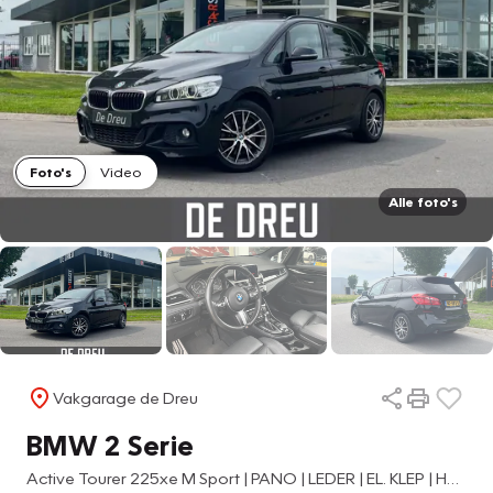
Foto's
Video
Alle foto's
Vakgarage de Dreu
BMW 2 Serie
Active Tourer 225xe M Sport | PANO | LEDER | EL. KLEP | HEAD-UP | SHADOW |