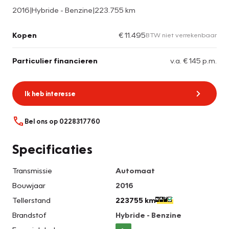
2016
|
Hybride - Benzine
|
223.755 km
Kopen
€ 11.495
BTW niet verrekenbaar
Particulier financieren
v.a. € 145 p.m.
Ik heb interesse
Bel ons op 0228317760
Specificaties
Transmissie
Automaat
Bouwjaar
2016
Tellerstand
223755 km
Brandstof
Hybride - Benzine