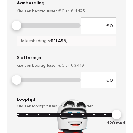
Aanbetaling
Kies een bedrag tussen
€ 0
en
€ 11.495
Je leenbedrag is
€ 11.495
,-
Slottermijn
Kies een bedrag tussen
€ 0
en
€ 3.449
Looptijd
Kies een looptijd tussen
12
en
120
maanden
120
mnd