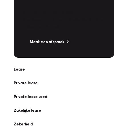
Werkplaatsafspraak
Is uw auto toe aan Onderhoud,
Bandenwissel of een Vakantiecheck? Plan
online een afspraak!
Maak een afspraak
Lease
Private lease
Private lease used
Zakelijke lease
Zekerheid