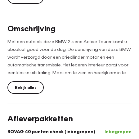
Omschrijving
Met een auto als deze BMW 2-serie Active Tourer komt u
absoluut goed voor de dag. De aandrijving van deze BMW
wordt verzorgd door een driecilinder motor en een
automatische transmissie. Het lederen interieur zorgt voor
een klasse uitstraling. Mooi om te zien en heerlijk om in te
zitten zijn de sportstoelen, die u onderweg optimale
ondersteuning geven. Dat noemen ze nou een ruimtelijk
Bekijk alles
effect: het elektrisch bediende glazen panoramadak. De
achterklep opent automatisch met een druk op de knop.
Handig als u met volle handen staat. Ook 17 inch
Afleverpakketten
lichtmetalen velgen, LED koplampen, sportonderstel, extra
getint glas, in delen neerklapbare achterbank en LED-
BOVAG 40 punten check (inbegrepen)
Inbegrepen
achterlichten horen tot de voorzieningen op deze auto.