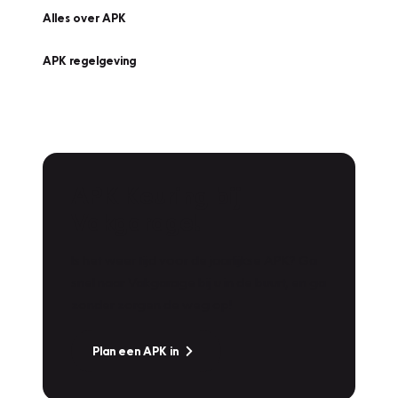
Alles over APK
APK regelgeving
APK Keuring bij
Vakgarage!
Is het weer tijd voor de jaarlijkse APK? Ga
snel naar Vakgarage bij u in de buurt, en ga
zonder zorgen de weg op!
Plan een APK in