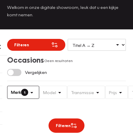
Welkom in onze digitale showroom, leuk dat u een kijkje
komt nemen.
Filteren
Occasions
Geen resultaten
Vergelijken
Merk
Model
Transmissie
Prijs
1
Filteren