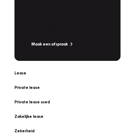
Werkplaatsafspraak
Is uw auto toe aan Onderhoud,
Bandenwissel of een Vakantiecheck? Plan
online een afspraak!
Maak een afspraak
Lease
Private lease
Private lease used
Zakelijke lease
Zekerheid