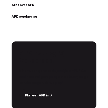
Alles over APK
APK regelgeving
APK Keuring bij
Vakgarage!
Is het weer tijd voor de jaarlijkse APK? Ga
snel naar Vakgarage bij u in de buurt, en ga
zonder zorgen de weg op!
Plan een APK in