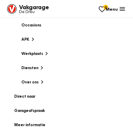
Vakgarage
0
Menu
De Dreu
Occasions
APK
Werkplaats
Diensten
Over ons
Direct naar
Garageafspraak
Meer informatie