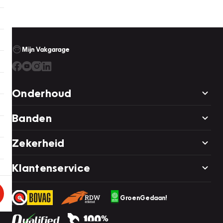
Mijn Vakgarage
Onderhoud
Banden
Zekerheid
Klantenservice
GroenGedaan!